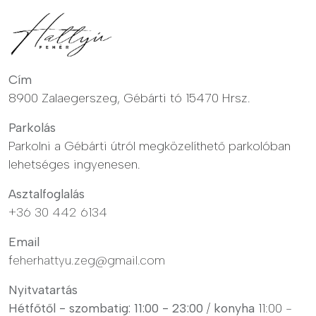
Cím
8900 Zalaegerszeg, Gébárti tó 15470 Hrsz.
Parkolás
Parkolni a Gébárti útról megközelíthető parkolóban
lehetséges ingyenesen.
Asztalfoglalás
+36 30 442 6134
Email
f
eherhattyu.zeg@gmail.com
Nyitvatartás
Hétfőtől - szombatig: 11:00 - 23:00
/
konyha
11:00 -