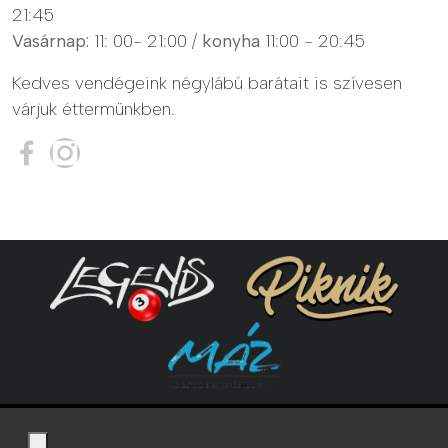
21:45
Vasárnap:
11: 00- 21:00 /
konyha
11:00 - 20:45
Kedves vendégeink négylábú barátait is szívesen
várjuk éttermünkben.