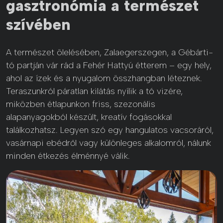
gasztronómia a természet
szívében
A természet ölelésében, Zalaegerszegen, a Gébárti-
tó partján vár rád a Fehér Hattyú étterem – egy hely,
ahol az ízek és a nyugalom összhangban léteznek.
Teraszunkról páratlan kilátás nyílik a tó vizére,
miközben étlapunkon friss, szezonális
alapanyagokból készült, kreatív fogásokkal
találkozhatsz. Legyen szó egy hangulatos vacsoráról,
vasárnapi ebédről vagy különleges alkalomról, nálunk
minden étkezés élménnyé válik.