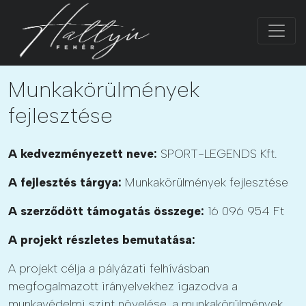
Munkakörülmények
fejlesztése
A kedvezményezett neve:
SPORT-LEGENDS Kft.
A fejlesztés tárgya:
Munkakörülmények fejlesztése
A szerződött támogatás összege:
16 096 954 Ft
A projekt részletes bemutatása:
A projekt célja a pályázati felhívásban
megfogalmazott irányelvekhez igazodva a
munkavédelmi szint növelése, a munkakörülmények