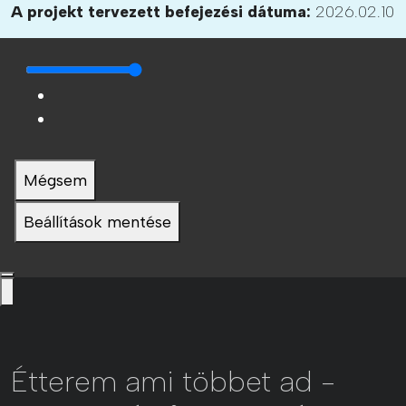
A projekt tervezett befejezési dátuma:
2026.02.10
Mégsem
Beállítások mentése
Étterem ami többet ad -