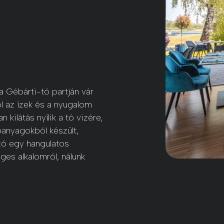
 Gébárti-tó partján vár
ol az ízek és a nyugalom
 kilátás nyílik a tó vizére,
panyagokból készült,
szó egy hangulatos
ges alkalomról, nálunk