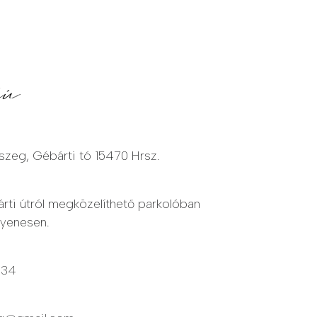
szeg, Gébárti tó 15470 Hrsz.
árti útról megközelíthető parkolóban
gyenesen.
134