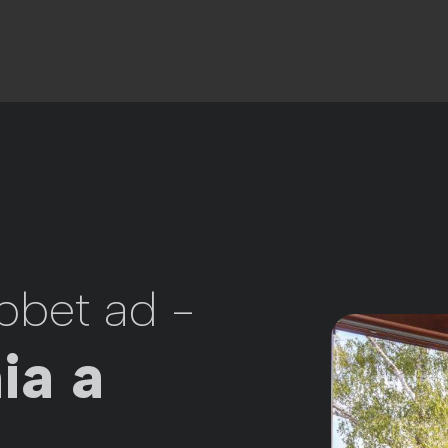
bbet ad -
ia a