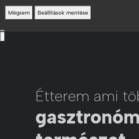
Mégsem
Beállítások mentése
Étterem ami tö
gasztronóm