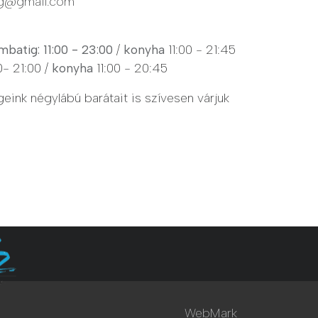
eg@gmail.com
mbatig: 11:00 - 23:00
/
konyha
11:00 - 21:45
0- 21:00 /
konyha
11:00 - 20:45
ink négylábú barátait is szívesen várjuk
yú Zalaegerszeg / Webdesign by
WebMark