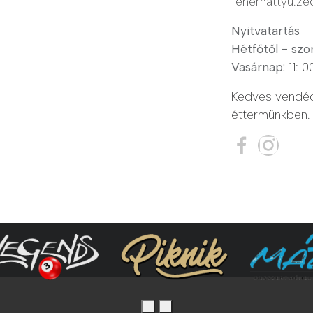
f
eherhattyu.z
Nyitvatartás
Hétfőtől - szo
Vasárnap:
11: 0
Kedves vendége
éttermünkben.
Copyright © Fehér Hatt