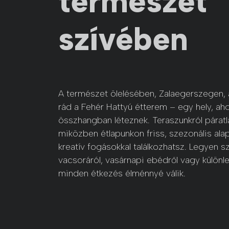
természet
szívében
A természet ölelésében, Zalaegerszegen, a
rád a Fehér Hattyú étterem – egy hely, ah
összhangban léteznek. Teraszunkról páratlan
miközben étlapunkon friss, szezonális ala
kreatív fogásokkal találkozhatsz. Legyen 
vacsoráról, vasárnapi ebédről vagy különle
minden étkezés élménnyé válik.